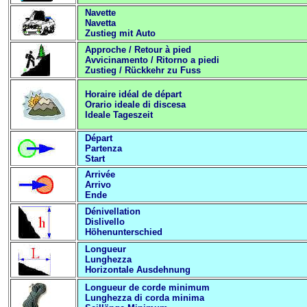
Navette
Navetta
Zustieg mit Auto
Approche / Retour à pied
Avvicinamento / Ritorno a piedi
Zustieg / Rückkehr zu Fuss
Horaire idéal de départ
Orario ideale di discesa
Ideale Tageszeit
Départ
Partenza
Start
Arrivée
Arrivo
Ende
Dénivellation
Dislivello
Höhenunterschied
Longueur
Lunghezza
Horizontale Ausdehnung
Longueur de corde minimum
Lunghezza di corda minima