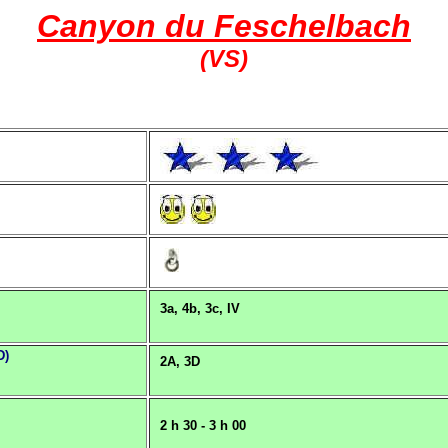
Canyon du Feschelbach
(VS)
3a, 4b, 3c, IV
D)
2A, 3D
2 h 30 - 3 h 00